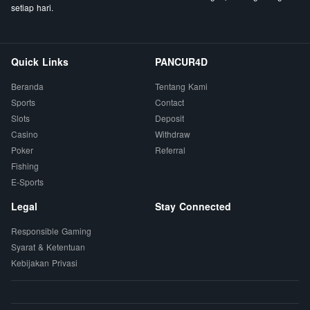
setiap hari.
Quick Links
PANCUR4D
Beranda
Tentang Kami
Sports
Contact
Slots
Deposit
Casino
Withdraw
Poker
Referral
Fishing
E-Sports
Legal
Stay Connected
Responsible Gaming
Syarat & Ketentuan
Kebijakan Privasi