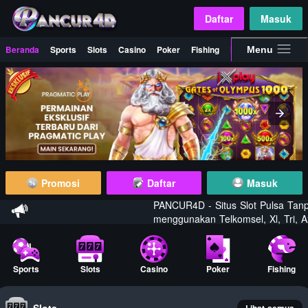
Daftar
Masuk
Beranda
Sports
Slots
Casino
Poker
Fishing
Promosi
Menu
Promosi
Daftar
Masuk
PANCUR4D - Situs Slot Pulsa Tanpa
menggunakan Telkomsel, Xl, Tri, Ax
Sports
Slots
Casino
Poker
Fishing
Slots
Lihat semua