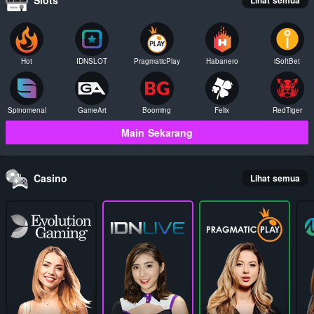
Hot
IDNSLOT
PragmaticPlay
Habanero
iSoftBet
Spinomenal
GameArt
Booming
Felix
RedTiger
Main Sekarang
Casino
Lihat semua