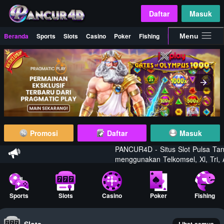
Daftar
Masuk
Beranda
Sports
Slots
Casino
Poker
Fishing
Promosi
Menu
Promosi
Daftar
Masuk
PANCUR4D - Situs Slot Pulsa Tanp
menggunakan Telkomsel, Xl, Tri, A
Sports
Slots
Casino
Poker
Fishing
Slots
Lihat semua